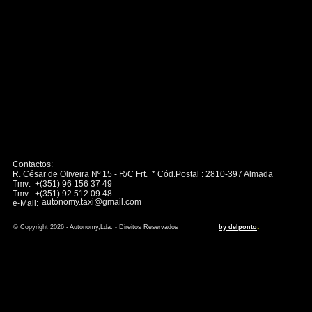
Contactos:
R. César de Oliveira Nº 15 - R/C Frt. * Cód.Postal : 2810-397 Almada
Tmv: +(351) 96 156 37 49
Tmv: +(351) 92 512 09 48
autonomy.taxi@gmail.com
e-Mail:
.
© Copyright 2026 - Autonomy,Lda. - Direitos Reservados
by delponto