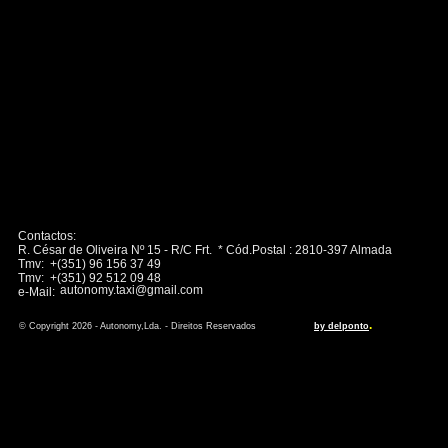
Contactos:
R. César de Oliveira Nº 15 - R/C Frt. * Cód.Postal : 2810-397 Almada
Tmv: +(351) 96 156 37 49
Tmv: +(351) 92 512 09 48
autonomy.taxi@gmail.com
e-Mail:
.
© Copyright 2026 - Autonomy,Lda. - Direitos Reservados
by delponto