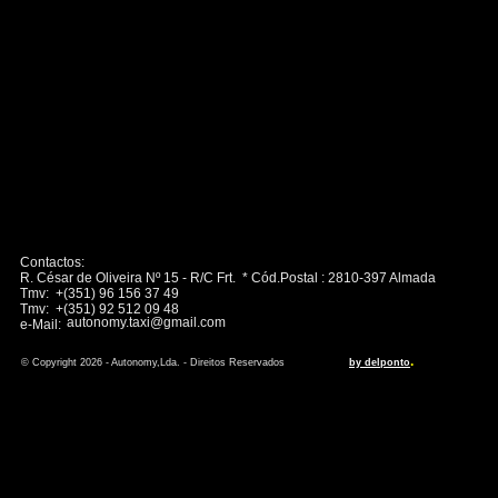
Contactos:
R. César de Oliveira Nº 15 - R/C Frt. * Cód.Postal : 2810-397 Almada
Tmv: +(351) 96 156 37 49
Tmv: +(351) 92 512 09 48
autonomy.taxi@gmail.com
e-Mail:
.
© Copyright 2026 - Autonomy,Lda. - Direitos Reservados
by delponto