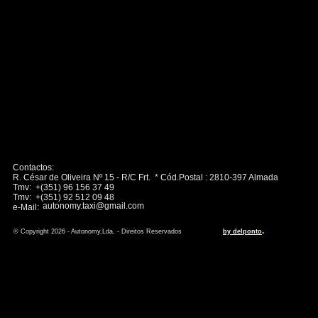
Contactos:
R. César de Oliveira Nº 15 - R/C Frt. * Cód.Postal : 2810-397 Almada
Tmv: +(351) 96 156 37 49
Tmv: +(351) 92 512 09 48
autonomy.taxi@gmail.com
e-Mail:
.
© Copyright 2026 - Autonomy,Lda. - Direitos Reservados
by delponto