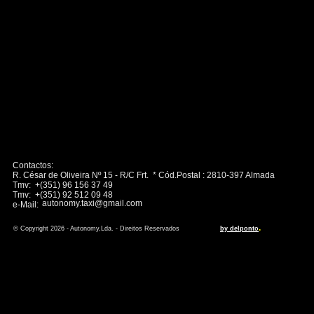
Contactos:
R. César de Oliveira Nº 15 - R/C Frt. * Cód.Postal : 2810-397 Almada
Tmv: +(351) 96 156 37 49
Tmv: +(351) 92 512 09 48
autonomy.taxi@gmail.com
e-Mail:
.
© Copyright 2026 - Autonomy,Lda. - Direitos Reservados
by delponto