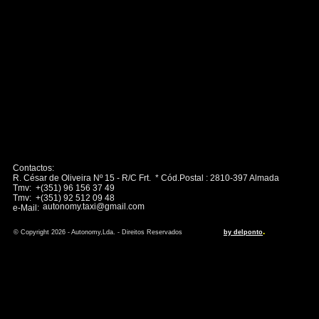
Contactos:
R. César de Oliveira Nº 15 - R/C Frt. * Cód.Postal : 2810-397 Almada
Tmv: +(351) 96 156 37 49
Tmv: +(351) 92 512 09 48
autonomy.taxi@gmail.com
e-Mail:
.
© Copyright 2026 - Autonomy,Lda. - Direitos Reservados
by delponto