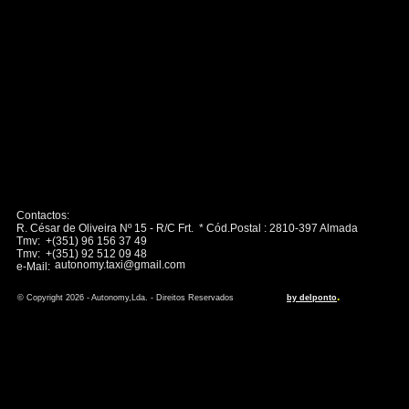
Contactos:
R. César de Oliveira Nº 15 - R/C Frt. * Cód.Postal : 2810-397 Almada
Tmv: +(351) 96 156 37 49
Tmv: +(351) 92 512 09 48
autonomy.taxi@gmail.com
e-Mail:
.
© Copyright 2026 - Autonomy,Lda. - Direitos Reservados
by delponto