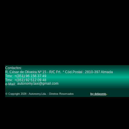
Contactos:
R. César de Oliveira Nº 15 - R/C Frt. * Cód.Postal : 2810-397 Almada
Tmv: +(351) 96 156 37 49
Tmv: +(351) 92 512 09 48
autonomy.taxi@gmail.com
e-Mail:
.
© Copyright 2026 - Autonomy,Lda. - Direitos Reservados
by delponto