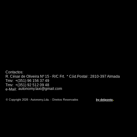
Contactos:
R. César de Oliveira Nº 15 - R/C Frt. * Cód.Postal : 2810-397 Almada
Tmv: +(351) 96 156 37 49
Tmv: +(351) 92 512 09 48
autonomy.taxi@gmail.com
e-Mail:
.
© Copyright 2026 - Autonomy,Lda. - Direitos Reservados
by delponto