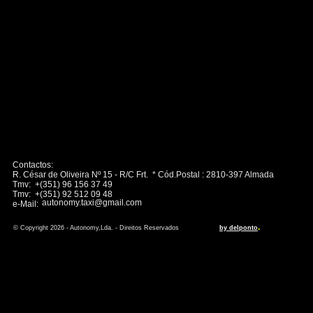
Contactos:
R. César de Oliveira Nº 15 - R/C Frt. * Cód.Postal : 2810-397 Almada
Tmv: +(351) 96 156 37 49
Tmv: +(351) 92 512 09 48
autonomy.taxi@gmail.com
e-Mail:
.
© Copyright 2026 - Autonomy,Lda. - Direitos Reservados
by delponto