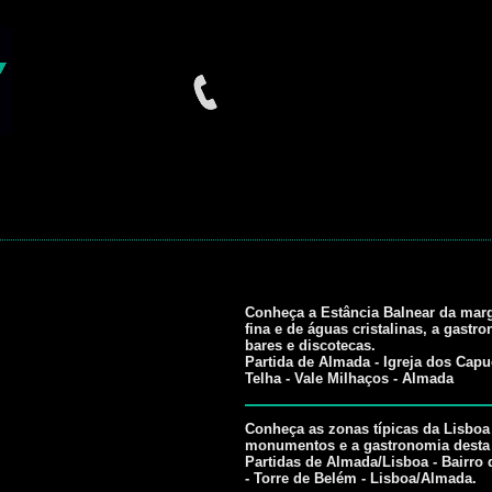
Conheça a Estância Balnear da marg
fina e de águas cristalinas, a gastro
bares e discotecas.
Partida de Almada - Igreja dos Capu
Telha - Vale Milhaços - Almada
Conheça as zonas típicas da Lisboa a
monumentos e a gastronomia desta 
Partidas de Almada/Lisboa - Bairro 
- Torre de Belém - Lisboa/Almada.