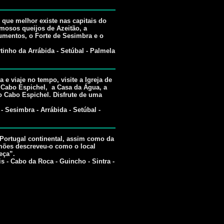
o que melhor existe nas capitais do
amosos queijos de Azeitão, a
umentos, o Forte de Sesimbra e o
tinho da Arrábida - Setúbal - Palmela
e viaje no tempo, visite a Igreja de
 Cabo Espichel, a Casa da Água, a
 Cabo Espichel. Disfrute de uma
- Sesimbra - Arrábida - Setúbal -
Portugal continental, assim como da
mões descreveu-o como o local
eça”.
is - Cabo da Roca - Guincho - Sintra -