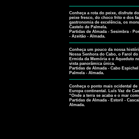
Conheça a rota do peixe, disfrute d
peixe fresco, do choco frito e dos f
gastronomia de excelência, os mon
Castelo de Palmela.
Partidas de Almada - Sesimbra - Por
- Azeitão - Almada.
Conheça um pouco da nossa história 
Nossa Senhora do Cabo, o Farol do
Ermida da Memória e o Aqueduto no
vista panorâmica única.
Partidas de Almada - Cabo Espichel 
Palmela - Almada.
Conheça o ponto mais ocidental de 
Europa continental. Luís Vaz de Ca
“Onde a terra se acaba e o mar com
Partidas de Almada - Estoril - Casca
Almada.