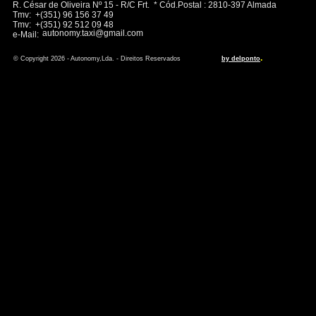
R. César de Oliveira Nº 15 - R/C Frt. * Cód.Postal : 2810-397 Almada
Tmv: +(351) 96 156 37 49
Tmv: +(351) 92 512 09 48
autonomy.taxi@gmail.com
e-Mail:
.
© Copyright 2026 - Autonomy,Lda. - Direitos Reservados
by delponto