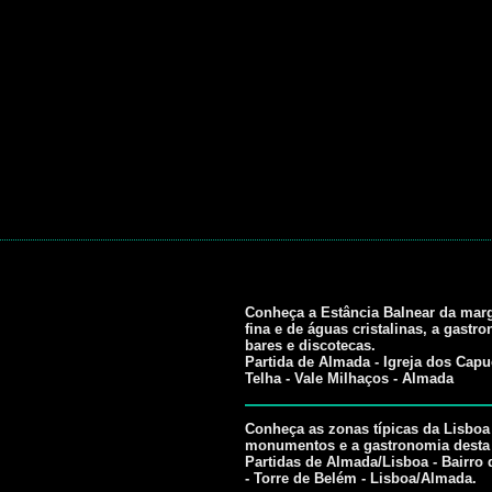
Conheça a Estância Balnear da marg
fina e de águas cristalinas, a gastro
bares e discotecas.
Partida de Almada - Igreja dos Capu
Telha - Vale Milhaços - Almada
Conheça as zonas típicas da Lisboa a
monumentos e a gastronomia desta 
Partidas de Almada/Lisboa - Bairro 
- Torre de Belém - Lisboa/Almada.