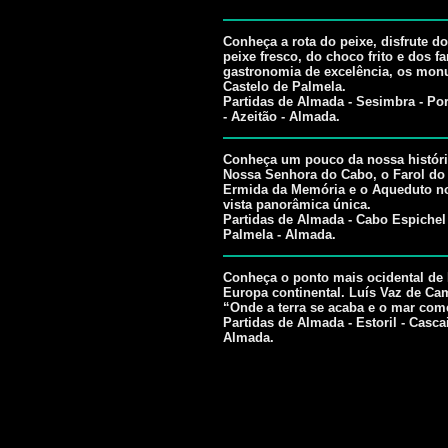
Conheça a rota do peixe, disfrute d
peixe fresco, do choco frito e dos f
gastronomia de excelência, os mon
Castelo de Palmela.
Partidas de Almada - Sesimbra - Por
- Azeitão - Almada.
Conheça um pouco da nossa história 
Nossa Senhora do Cabo, o Farol do
Ermida da Memória e o Aqueduto no
vista panorâmica única.
Partidas de Almada - Cabo Espichel 
Palmela - Almada.
Conheça o ponto mais ocidental de 
Europa continental. Luís Vaz de Ca
“Onde a terra se acaba e o mar com
Partidas de Almada - Estoril - Casca
Almada.