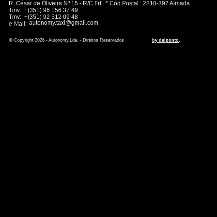
R. César de Oliveira Nº 15 - R/C Frt. * Cód.Postal : 2810-397 Almada
Tmv: +(351) 96 156 37 49
Tmv: +(351) 92 512 09 48
autonomy.taxi@gmail.com
e-Mail:
.
© Copyright 2026 - Autonomy,Lda. - Direitos Reservados
by delponto