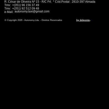
R. César de Oliveira Nº 15 - R/C Frt. * Cód.Postal : 2810-397 Almada
Tmv: +(351) 96 156 37 49
Tmv: +(351) 92 512 09 48
autonomy.taxi@gmail.com
e-Mail:
.
© Copyright 2026 - Autonomy,Lda. - Direitos Reservados
by delponto