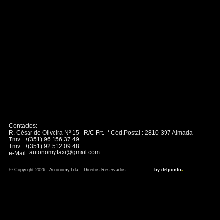
Contactos:
R. César de Oliveira Nº 15 - R/C Frt. * Cód.Postal : 2810-397 Almada
Tmv: +(351) 96 156 37 49
Tmv: +(351) 92 512 09 48
autonomy.taxi@gmail.com
e-Mail:
.
© Copyright 2026 - Autonomy,Lda. - Direitos Reservados
by delponto