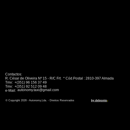
Contactos:
R. César de Oliveira Nº 15 - R/C Frt. * Cód.Postal : 2810-397 Almada
Tmv: +(351) 96 156 37 49
Tmv: +(351) 92 512 09 48
autonomy.taxi@gmail.com
e-Mail:
.
© Copyright 2026 - Autonomy,Lda. - Direitos Reservados
by delponto