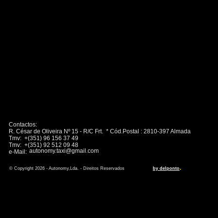
Contactos:
R. César de Oliveira Nº 15 - R/C Frt. * Cód.Postal : 2810-397 Almada
Tmv: +(351) 96 156 37 49
Tmv: +(351) 92 512 09 48
autonomy.taxi@gmail.com
e-Mail:
.
© Copyright 2026 - Autonomy,Lda. - Direitos Reservados
by delponto