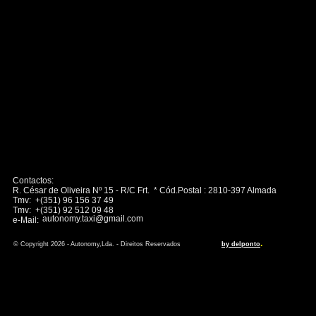
Contactos:
R. César de Oliveira Nº 15 - R/C Frt. * Cód.Postal : 2810-397 Almada
Tmv: +(351) 96 156 37 49
Tmv: +(351) 92 512 09 48
autonomy.taxi@gmail.com
e-Mail:
.
© Copyright 2026 - Autonomy,Lda. - Direitos Reservados
by delponto