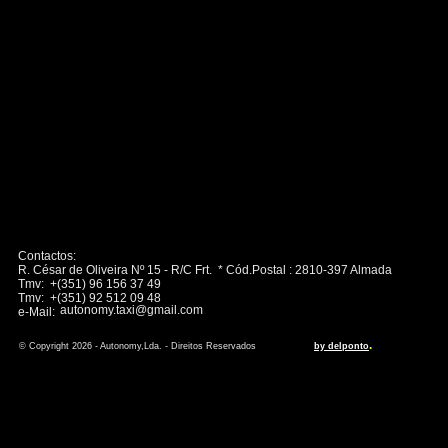
Contactos:
R. César de Oliveira Nº 15 - R/C Frt. * Cód.Postal : 2810-397 Almada
Tmv: +(351) 96 156 37 49
Tmv: +(351) 92 512 09 48
autonomy.taxi@gmail.com
e-Mail:
.
© Copyright 2026 - Autonomy,Lda. - Direitos Reservados
by delponto