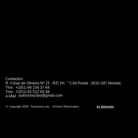
Contactos:
R. César de Oliveira Nº 15 - R/C Frt. * Cód.Postal : 2810-397 Almada
Tmv: +(351) 96 156 37 49
Tmv: +(351) 92 512 09 48
autonomy.taxi@gmail.com
e-Mail:
.
© Copyright 2026 - Autonomy,Lda. - Direitos Reservados
by delponto