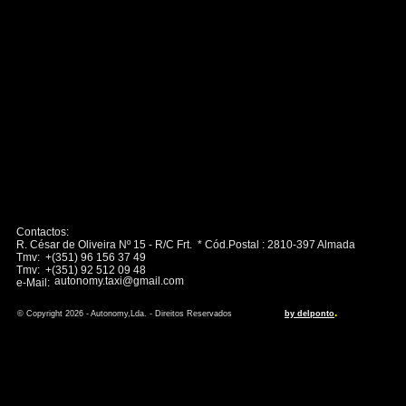
Contactos:
R. César de Oliveira Nº 15 - R/C Frt. * Cód.Postal : 2810-397 Almada
Tmv: +(351) 96 156 37 49
Tmv: +(351) 92 512 09 48
autonomy.taxi@gmail.com
e-Mail:
.
© Copyright 2026 - Autonomy,Lda. - Direitos Reservados
by delponto