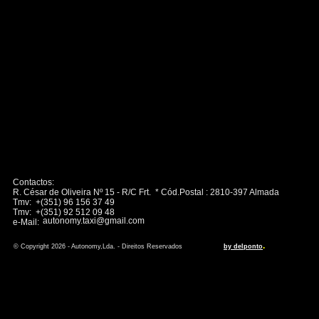
Contactos:
R. César de Oliveira Nº 15 - R/C Frt. * Cód.Postal : 2810-397 Almada
Tmv: +(351) 96 156 37 49
Tmv: +(351) 92 512 09 48
autonomy.taxi@gmail.com
e-Mail:
.
© Copyright 2026 - Autonomy,Lda. - Direitos Reservados
by delponto