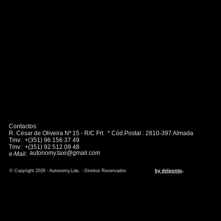
Contactos:
R. César de Oliveira Nº 15 - R/C Frt. * Cód.Postal : 2810-397 Almada
Tmv: +(351) 96 156 37 49
Tmv: +(351) 92 512 09 48
autonomy.taxi@gmail.com
e-Mail:
.
© Copyright 2026 - Autonomy,Lda. - Direitos Reservados
by delponto