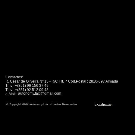
Contactos:
R. César de Oliveira Nº 15 - R/C Frt. * Cód.Postal : 2810-397 Almada
Tmv: +(351) 96 156 37 49
Tmv: +(351) 92 512 09 48
autonomy.taxi@gmail.com
e-Mail:
.
© Copyright 2026 - Autonomy,Lda. - Direitos Reservados
by delponto