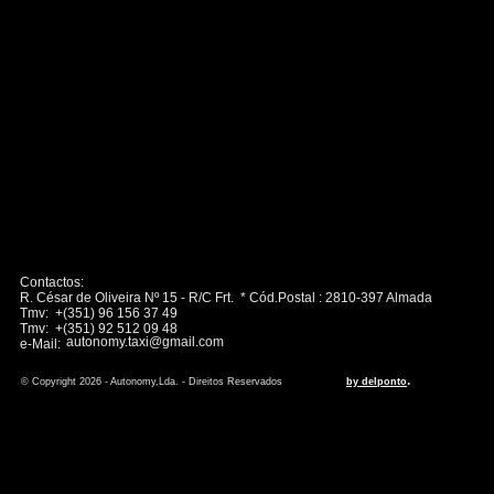
Contactos:
R. César de Oliveira Nº 15 - R/C Frt. * Cód.Postal : 2810-397 Almada
Tmv: +(351) 96 156 37 49
Tmv: +(351) 92 512 09 48
autonomy.taxi@gmail.com
e-Mail:
.
© Copyright 2026 - Autonomy,Lda. - Direitos Reservados
by delponto