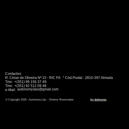
Contactos:
R. César de Oliveira Nº 15 - R/C Frt. * Cód.Postal : 2810-397 Almada
Tmv: +(351) 96 156 37 49
Tmv: +(351) 92 512 09 48
autonomy.taxi@gmail.com
e-Mail:
.
© Copyright 2026 - Autonomy,Lda. - Direitos Reservados
by delponto