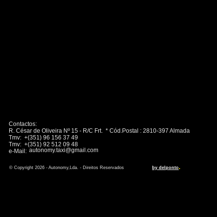
Contactos:
R. César de Oliveira Nº 15 - R/C Frt. * Cód.Postal : 2810-397 Almada
Tmv: +(351) 96 156 37 49
Tmv: +(351) 92 512 09 48
autonomy.taxi@gmail.com
e-Mail:
.
© Copyright 2026 - Autonomy,Lda. - Direitos Reservados
by delponto