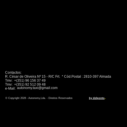
Contactos:
R. César de Oliveira Nº 15 - R/C Frt. * Cód.Postal : 2810-397 Almada
Tmv: +(351) 96 156 37 49
Tmv: +(351) 92 512 09 48
autonomy.taxi@gmail.com
e-Mail:
.
© Copyright 2026 - Autonomy,Lda. - Direitos Reservados
by delponto