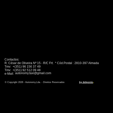
Contactos:
R. César de Oliveira Nº 15 - R/C Frt. * Cód.Postal : 2810-397 Almada
Tmv: +(351) 96 156 37 49
Tmv: +(351) 92 512 09 48
autonomy.taxi@gmail.com
e-Mail:
.
© Copyright 2026 - Autonomy,Lda. - Direitos Reservados
by delponto