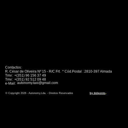
Contactos:
R. César de Oliveira Nº 15 - R/C Frt. * Cód.Postal : 2810-397 Almada
Tmv: +(351) 96 156 37 49
Tmv: +(351) 92 512 09 48
autonomy.taxi@gmail.com
e-Mail:
.
© Copyright 2026 - Autonomy,Lda. - Direitos Reservados
by delponto