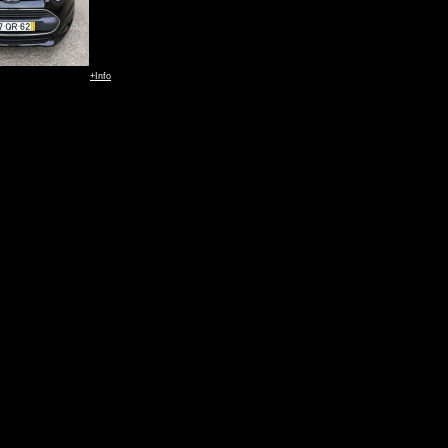
+Info
+Info