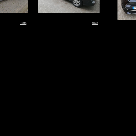
+Info
+Info