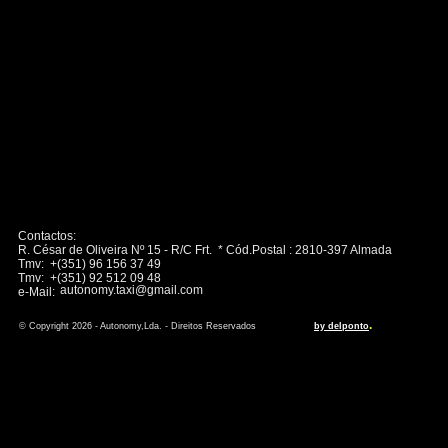
Contactos:
R. César de Oliveira Nº 15 - R/C Frt. * Cód.Postal : 2810-397 Almada
Tmv: +(351) 96 156 37 49
Tmv: +(351) 92 512 09 48
autonomy.taxi@gmail.com
e-Mail:
.
© Copyright 2026 - Autonomy,Lda. - Direitos Reservados
by delponto