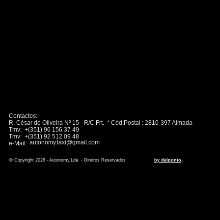
Contactos:
R. César de Oliveira Nº 15 - R/C Frt. * Cód.Postal : 2810-397 Almada
Tmv: +(351) 96 156 37 49
Tmv: +(351) 92 512 09 48
autonomy.taxi@gmail.com
e-Mail:
.
© Copyright 2026 - Autonomy,Lda. - Direitos Reservados
by delponto