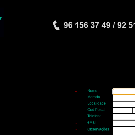
Nome
*
Morada
Localidade
Cod.Postal
Telefone
eMail
*
Observações
*