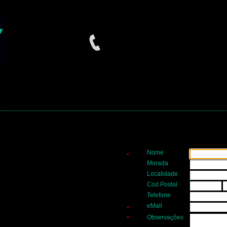
Nome
*
Morada
Localidade
Cod.Postal
Telefone
eMail
*
Observações
*