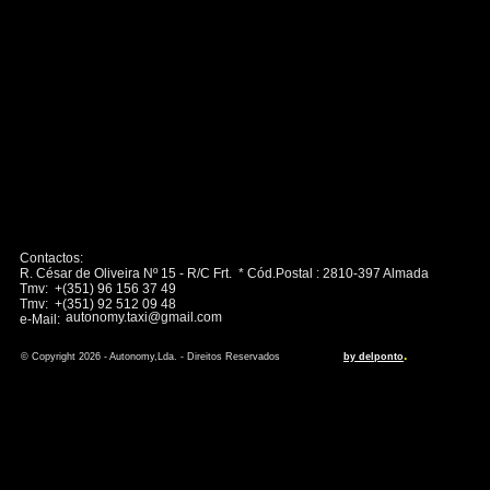
Contactos:
R. César de Oliveira Nº 15 - R/C Frt. * Cód.Postal : 2810-397 Almada
Tmv: +(351) 96 156 37 49
Tmv: +(351) 92 512 09 48
autonomy.taxi@gmail.com
e-Mail:
.
© Copyright 2026 - Autonomy,Lda. - Direitos Reservados
by delponto