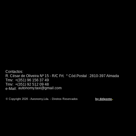
Contactos:
R. César de Oliveira Nº 15 - R/C Frt. * Cód.Postal : 2810-397 Almada
Tmv: +(351) 96 156 37 49
Tmv: +(351) 92 512 09 48
autonomy.taxi@gmail.com
e-Mail:
.
© Copyright 2026 - Autonomy,Lda. - Direitos Reservados
by delponto