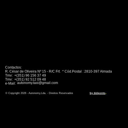
Contactos:
R. César de Oliveira Nº 15 - R/C Frt. * Cód.Postal : 2810-397 Almada
Tmv: +(351) 96 156 37 49
Tmv: +(351) 92 512 09 48
autonomy.taxi@gmail.com
e-Mail:
.
© Copyright 2026 - Autonomy,Lda. - Direitos Reservados
by delponto