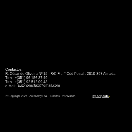
Contactos:
R. César de Oliveira Nº 15 - R/C Frt. * Cód.Postal : 2810-397 Almada
Tmv: +(351) 96 156 37 49
Tmv: +(351) 92 512 09 48
autonomy.taxi@gmail.com
e-Mail:
.
© Copyright 2026 - Autonomy,Lda. - Direitos Reservados
by delponto