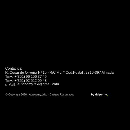
Contactos:
R. César de Oliveira Nº 15 - R/C Frt. * Cód.Postal : 2810-397 Almada
Tmv: +(351) 96 156 37 49
Tmv: +(351) 92 512 09 48
autonomy.taxi@gmail.com
e-Mail:
.
© Copyright 2026 - Autonomy,Lda. - Direitos Reservados
by delponto