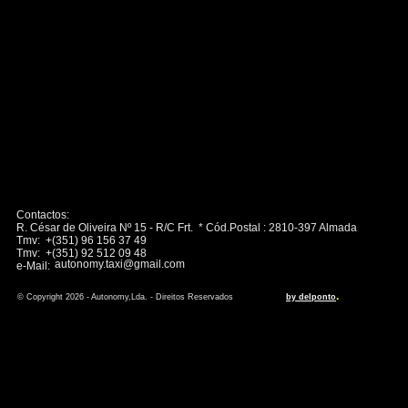
Contactos:
R. César de Oliveira Nº 15 - R/C Frt. * Cód.Postal : 2810-397 Almada
Tmv: +(351) 96 156 37 49
Tmv: +(351) 92 512 09 48
autonomy.taxi@gmail.com
e-Mail:
.
© Copyright 2026 - Autonomy,Lda. - Direitos Reservados
by delponto